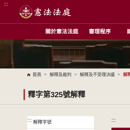
:::
跳到主要內容區塊
關於憲法法庭
審理程序
首頁
>
解釋及裁判
>
解釋及不受理決議
>
解
釋字第325號解釋
:::
:::
解釋字號