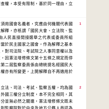
調查權，本受有限制，基於同一理由，立
有須用國會名義者，究應由何機關代表國
1
號解釋，亦祇謂「國民大會、立法院、監
由人民直接間接選舉之代表或委員所組
相當於民主國家之國會，作為解釋之基本
生，對司法院、考試院之人事同意權以及
定，因憲法增修條文第十五條之規定而停
院第二屆監察委員係由總統提名經國民大
職權亦有所變更，上開解釋自不再適用於
、立法、司法、考試、監察五權，均為國
2
與外國三權分立制度，本不完全相同，其
劃分並無必然之關連，憲法增修條文既未
，則監察院對於中央及地方公務人員認為