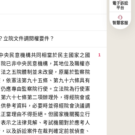
電子訴訟
平台
智慧客服
？立院文件調閱權要件？
中央民意機構共同相當於民主國家之國
1
察院已非中央民意機構，其地位及職權亦
憲法之五院體制並未改變，原屬於監察院
權，依憲法第九十五條、第九十六條具有
權仍應專由監察院行使。立法院為行使憲
及第六十七條第二項辦理外，得經院會或
提供參考資料，必要時並得經院會決議調
他正當理由不得拒絕。但國家機關獨立行
所表示之法律見解、考試機關對於應考人
斷，以及訴訟案件在裁判確定前就偵查、