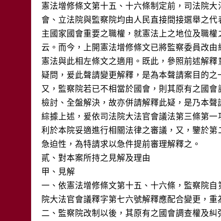
憲法增修條文第十五、十六條制定前，司法院大
會、立法院與監察院均由人民直接間接選舉之代
主國家國會重要之職權，就憲法上之地位及職權
云。而今，上開憲法增修條文已將監察委員改由
憲法與此相左條文之適用。既此，參照前述解釋
疑問，爰此聲請變更解釋，是為本聲請案目的之一
又，監察院若已不相當於國會，則其原有之國會
檢討、全盤解決，故亦併請解釋此疑，是乃本聲請
綜據上述，爰依司法院大法官會議法第三條第一
利於本院妥適進行相關法律之審議，又，鑒於第
急迫性，為特請求以急件提前審理解釋之。

貳、對本案所持之見解及理由

甲、見解

一、依憲法增修條文第十五、十六條，監察院自
院大法官會議釋字第七六號解釋應配合變更，重為
二、監察院改制以後，其原有之國會調查權及糾彈