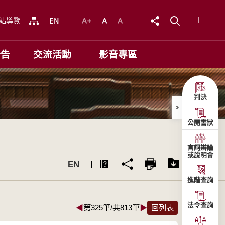
站導覽
公告
交流活動
影音專區
判決
公開書狀
言詞辯論
或說明會
EN
進階查詢
法令查詢
◀
第325筆/共813筆
▶
回列表