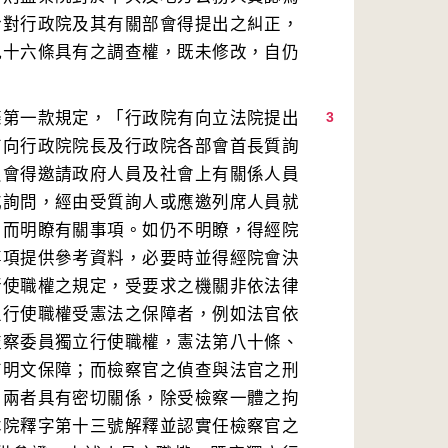
於對行政院及其有關部會得提出之糾正，
九十六條具有之調查權，既未修改，自仍
條第一款規定，「行政院有向立法院提出
3
有向行政院院長及行政院各部會首長質詢
員會得邀請政府人員及社會上有關係人員
或詢問，經由受質詢人或應邀列席人員就
，而明瞭有關事項。如仍不明瞭，得經院
事項提供參考資料，必要時並得經院會決
行使職權之規定，受要求之機關非依法律
立行使職權受憲法之保障者，例如法官依
監察委員獨立行使職權，憲法第八十條、
有明文保障；而檢察官之偵查與法官之刑
，兩者具有密切關係，除受檢察一體之拘
本院釋字第十三號解釋並認實任檢察官之