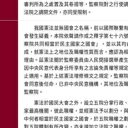
審判所為之處置及其卷證等，監察院對之行使
法院之調閱文件，亦同受限制。
　　我國憲法並無國會之名稱，前以國際聯繫
會發生疑義，本院依聲請作成之釋字第七十六
察院共同相當於民主國家之國會」，並以其均
成，就憲法上之地位及職權性質而言，應認為
理由。茲憲法關於監察委員由人民間接選舉產
因中央民意代表身分所享有之言論免責權等規
止適用。基於上述憲法增修條文之規定，監察
會同意後任命，已非中央民意機構，其地位及
　　憲法於國民大會之外，設立五院分掌行政
家最高機關，彼此職權，並經憲法予以劃分，
中何者相當於民主國家之國會，於五院職權之
對五院體制有所改變，亦未增加立法院之職權