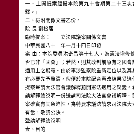
一、上開提案經提本院第九十會期第二十三次
釋。」

二、檢附關係文書乙份。

院 長 劉松藩

臨時提案：　　立法院議案關係文書 

中華民國八十二年一月十四日印發

案 由：本院委員洪奇昌等十七人，為憲法增修
否已非「國會」；若然，則其改制前原有之國會
適用上之疑義。由於事涉監察院重新定位以及其
有必要先予釐清，俾便於本院配合憲改結果妥適
提案聲請大法官會議解釋前開憲法適用之疑義。
請解釋總說明一份送請司法院大法官會議解釋。
案確實有其急迫性，為特要求議決請求司法院大
有當，敬請公決。

聲請解釋總說明

壹、目的
