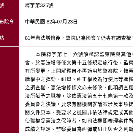
號
釋字第325號
布院令
中華民國 82年07月23日
點
81年憲法增修後，監院仍為國會？仍專有調查權
　　本院釋字第七十六號解釋認監察院與其他
會，於憲法增修條文第十五條規定施行後，監
有所變更，上開解釋自不再適用於監察院。惟
職權中之彈劾、糾舉、糾正權及為行使此等職
之調查權，憲法增修條文亦未修改，此項調查
法所賦予之職權，除依憲法第五十七條第一款
委員會之決議，要求有關機關就議案涉及事項
閱文件原本，受要求之機關非依法律規定或其
使職權受憲法之保障者，如司法機關審理案件
成績之評定、監察委員為糾彈或糾正與否之判