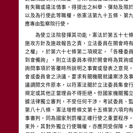
有失職或違法情事，得提出之糾舉、彈劾及限
以及為行使此等職權，依憲法第九十五條、第
　　為使立法院發揮其功能，憲法於第五十七
施攻方針及施政報告之責，立法委員在開會時
之權」，於第六十七條第二項規定，「各種委
到會備詢」，則立法委員本得於開會時為質詢
詢問事項於答覆時所說明之事實或發表之意見
會或委員會之決議，要求有關機關就議案涉及
議調閱文件原本，以符憲法關於立法委員集會
規定或其他正當理由不得拒絕。但國家機關獨
據法律獨立審判，不受任何干涉，考試委員、
第八十八條、憲法增修條文第十五條第六項均
事審判，同為國家刑罰權正確行使之重要程序
束外，其對外獨立行使職權，亦應同受保障。