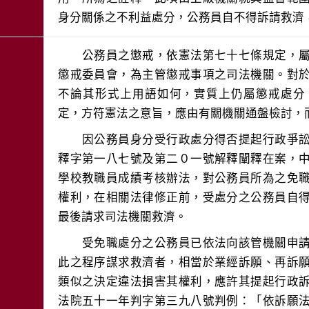
身分關係之不利益處分，公務員自不得訴請救濟
　　公務員之懲戒，依憲法第七十七條規定，
懲戒委員會，為主管懲戒事項之司法機關。對
不論其形式上用語如何，實質上仍屬懲戒處分
　　因公務員身分受行政處分得否提起行政爭
釋字第一八七號及第二０一號解釋闡釋在案，
學校教職員成績考核辦法，對公務員所為之免
權利，在相關法律修正前，受處分之公務員自
　　受免職處分之公務員已依法向該管機關申
此之程序謀求救濟者，相當於業經訴願、再訴
類似之決定違法損害其權利，應許其提起行政
法院五十一年判字第三九八號判例：「依訴願