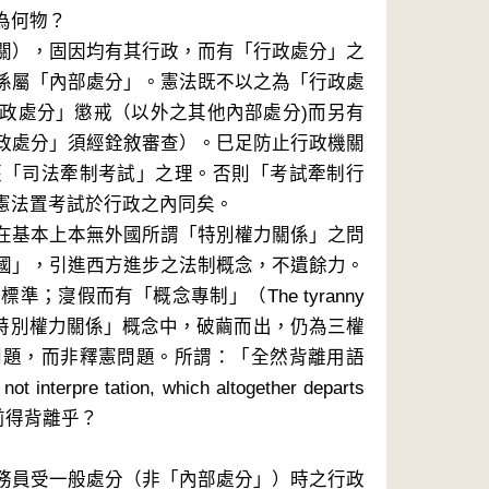
為何物？
關），固因均有其行政，而有「行政處分」之
係屬「內部處分」。憲法既不以之為「行政處
政處分」懲戒（以外之其他內部處分)而另有
政處分」須經銓敘審查）。巳足防止行政機關
經「司法牽制考試」之理。否則「考試牽制行
憲法置考試於行政之內同矣。
在基本上本無外國所謂「特別權力關係」之問
國」，引進西方進步之法制概念，不遺餘力。
；寖假而有「概念專制」（The tyranny
文從「特別權力關係」概念中，破繭而出，仍為三權
問題，而非釋憲問題。所謂：「全然背離用語
pre tation, which altogether departs
憲」前得背離乎？
務員受一般處分（非「內部處分」）時之行政