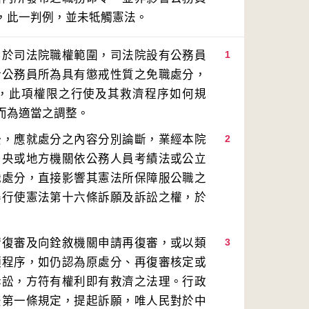
，此一判例，並未牴觸憲法。
屬於司法院職權範圍，司法院設有公務員
1
於公務員所為具有懲戒性質之免職處分，
，此項權限之行使及其救濟程序如何規
訟，應就處分之內容分別論斷，業經本院
2
中央或地方機關依公務人員考績法或公立
職處分，直接影響其憲法所保障服公職之
得行使憲法第十六條訴願及訴訟之權，於
請復審及向銓敘機關申請再復審，或以類
3
願程序，如仍認為原處分、再復審核定或
訴訟，方符有權利即有救濟之法理。行政
法第一條規定，提起訴願，唯人民對於中