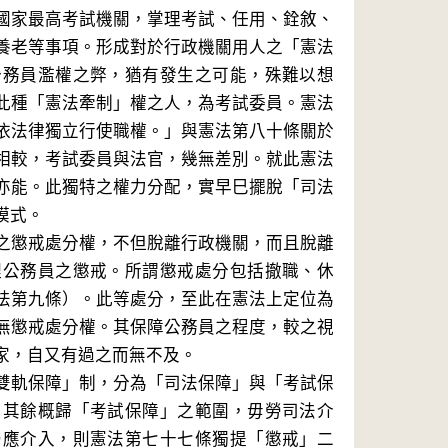
國家最高考試機關，掌理考試、任用、銓敘、
養老等事項。形成對於行政機關用人之「憲法
公務員濫權之弊，猶有發生之可能，殊難以想
此種「憲法牽制」權之人，為考試委員。憲法
依法律獨立行使職權。」與憲法第八十條關於
相較，考試委員與法官，幾無差別。就此憲法
亦能。此獨特之權力分配，實早巳擺脫「司法
模式。
之懲戒處分權，不但脫離行政機關，而且脫離
理公務員之懲戒。所謂懲戒處分包括撤職、休
法第九條）。此等處分，至此在憲法上定位為
無懲戒處分權。其保障公務員之程度，較之視
家，自又有過之而無不及。
雙軌保障」制，分為「司法保障」與「考試保
，其餘概歸「考試保障」之範圍，毋勞司法介
仍應介入，則憲法第七十七條獨提「懲戒」二