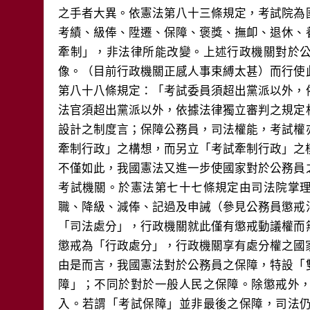
之手者大異。依憲法第八十三條規定，考試院為
考績、級俸、陞遷、保障、褒獎、撫卹、退休、
牽制」，非法律所能改變。上述行政機關對於
像。（目前行政機關正感人事束縛太甚）而行使
第八十八條規定：「考試委員須超出黨派以外，
法官須超出黨派以外，依據法律獨立審判之規定
設計之制度言；保障公務員，司法權能，考試權
牽制行政」之構想，而另立「考試牽制行政」之
不僅如此，我國憲法又進一步使國家對於公務員
考試機關。於憲法第七十七條規定由司法院掌
職、降級、減俸、記過及申誡（參見公務員懲戒
「司法處分」，行政機關就此僅有懲戒動議權而
懲戒為「行政處分」，行政機關享有處分權之國
由是而言，我國憲法對於公務員之保障，特設「
障」；不同於對於一般人民之保障。除懲戒外
入。若謂「考試保障」並非最後之保障，司法