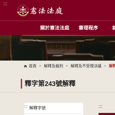
:::
跳到主要內容區塊
關於憲法法庭
審理程序
首頁
>
解釋及裁判
>
解釋及不受理決議
>
解
釋字第243號解釋
:::
:::
解釋字號