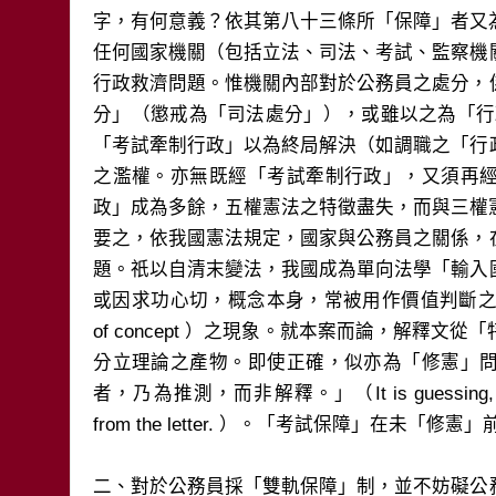
字，有何意義？依其第八十三條所「保障」者又
任何國家機關（包括立法、司法、考試、監察機
行政救濟問題。惟機關內部對於公務員之處分，
分」（懲戒為「司法處分」），或雖以之為「行
「考試牽制行政」以為終局解決（如調職之「行
之濫權。亦無既經「考試牽制行政」，又須再
政」成為多餘，五權憲法之特徵盡失，而與三權
要之，依我國憲法規定，國家與公務員之關係，
題。祇以自清末變法，我國成為單向法學「輸入
或因求功心切，概念本身，常被用作價值判斷之標準
of concept ）之現象。就本案而論，解釋
分立理論之產物。即使正確，似亦為「修憲」
者，乃為推測，而非解釋。」（It is guessing, not inter
from the letter. ）。「考試保障」在未「修
二、對於公務員採「雙軌保障」制，並不妨礙公