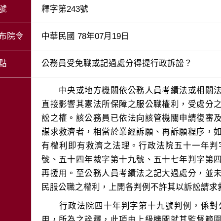
號
釋字第243號
布院令
中華民國 78年07月19日
點
公務員受免職或記過處分得提行政訴訟？
　　中央或地方機關依公務人員考績法或相關
直接影響其憲法所保障之服公職權利，受處分
訟之權。該公務員已依法向該管機關申請復審
謀求救濟者，相當於業經訴願、再訴願程序，
有權利即有救濟之法理。行政法院五十一年判
號、五十四年裁字第十九號、五十七年判字第
再援用。至公務人員考績法之記大過處分，並
　　行政法院四十年判字第十九號判例，係對
用，所為之詮釋，此項由上級機關就其監督範