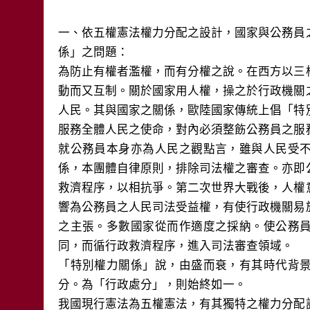
一、依五權憲法權力分配之設計，國家與公務員
係」之問題：
為防止有權者濫權，而有分權之說。在西方以三
動而又互制。關於國家用人權，操之於行政機關
人民。其與國家之關係，歐陸國家傳統上倡「特
服務全體人民之使命，對內必須整飭公務員之服
就公務員本身亦為人民之觀點言，雖與人民受
係，本團體自律原則，排除司法權之審查。亦即
救濟程序，以相抗爭。第二次世界大戰後，人權
響為公務員之人民司法受益權，有使行政機關易
之主張。多數國家從而作適度之採納。使公務
同，而循行政救濟程序，進入司法審查領域。
「特別權力關係」說，由盛而衰，有其時代背
分。為「行政處分」，則始終如一。
我國現行憲法為五權憲法，有其獨特之權力分配