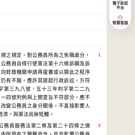
電子訴訟
平台
智慧客服
法規之規定，對公務員所為之免職處分，
1
之公務員自得行使憲法第十六條訴願及訴
及向銓敘機關申請再復審或以類此之程序
如仍有不服，應許其提起行政訴訟，方符
字第三九八號、五十三年判字第二二九
四一四號判例與上開意旨不符部分，應不
未改變公務員之身分關係，不直接影響人
公務員服務法第二條及第二十四條之適
2
圍內所發布之職務命令，並非影響公務員