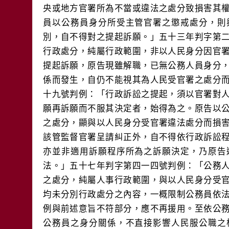
央或地方官署所為不當或違法之處分致損害其
員以公務員身分所受主管官署之懲戒處分，則
別，自不得對之提起訴願。」五十三年判字第
行政處分，純屬行政範圍，非以人民身分因官
提起訴願，原告現雖解職，已無公務人員身分
係而發生，自仍不能視其為人民受官署之處分
十九號判例：「行政訴訟之提起，須以官署對
願再訴願而不服其決定者，始得為之。原告以
之處分，顯與以人民身分受官署違法處分而損
該管監督官署呈請糾正外，自不得依行政訴訟
亦並非適用訴願程序所為之訴願決定，乃原告
法。」五十七年判字第四一四號判例：「公務
之處分，純屬人事行政範圍，與以人民身分受
均未分別行政處分之內容，一概限制公務員依
例與前述意旨不符部分，應不再援用。至依公
公務員之身分關係，不直接影響人民服公職之