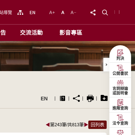
站導覽
公告
交流活動
影音專區
判決
公開書狀
言詞辯論
或說明會
EN
進階查詢
法令查詢
◀
第243筆/共813筆
▶
回列表