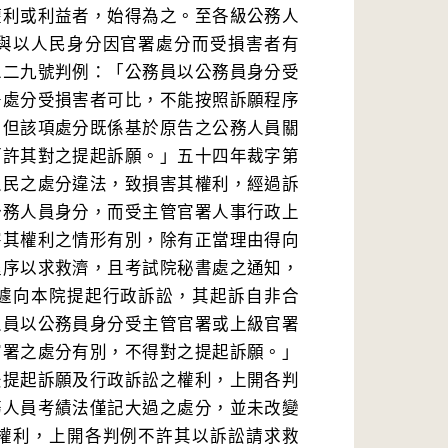
權利或利益者，始得為之。至各級公務人
與以人民身分因官署處分而受損害者有
二二九號判例：「公務員以公務員身分受
署處分受損害者可比，不能按照訴願程序
，但該項處分既係基於原告之公務人員關
而許其對之提起訴願。」五十四年裁字第
人民之處分違法，致損害其權利，經過訴
公務人員身分，而受主管官署人事行政上
害其權利之情形有別，除有正當理由得向
程序以求救濟，且考試院秘書處之通知，
遽向本院提起行政訴訟，其起訴自非合
人員以公務員身分受主管官署或上級官署
官署之處分有別，不得對之提起訴願。」
法提起訴願及行政訴訟之權利，上開各判
務人員考績法僅記大過之處分，並未改變
權利，上開各判例不許其以訴訟請求救