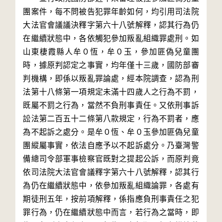
團案件，每不問被告犯罪年齡如何，均引用司法院
大法官會議議決釋字第六十八號解釋，認其行為仍
在繼續狀態中，各依觸犯參加叛亂組織罪處刑。如
山東棲霞縣人牟０恆，牟０玉，參加匪偽兒童團
時，據原判認定之事實，均年僅十三歲，國防部審
判機構，即係以叛亂罪論處，經本院調查，認為刑
法第十八條第一項規定未滿十四歲人之行為不罰，
既屬不罰之行為，當然不負刑事責任。又依刑事訴
訟法第二百五十二條第八款規定，行為不罰者，應
為不起訴之處分。是牟０恆、牟０玉參加匪偽兒童
團縱屬事實，依法自應予以不起訴處分。乃臺灣警
備總司令部軍事檢察官既對之提起公訴，而原判竟
依司法院大法官會議釋字第六十八號解釋，認其行
為仍在繼續狀態中，依參加叛亂組織論罪，各處有
期徒刑五年，按前項解釋，係指應負刑事責任之犯
罪行為，仍在繼續狀態中而言，若行為之當時，即