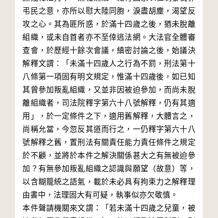
弔民之意，亦所以慰大陸同胞，淚盡胡塵，渴望反
攻之心。其為匪所惑，於滿十四歲之後，猶未脫離
組織，或未自首者亦不至倖逃法網。大法官全體審
查會，於歷經十餘次會議，縝密討論之後，始議決
解釋文謂：「未滿十四歲人之行為不罰，刑法第十
八條第一項固有明文規定，惟滿十四歲後，如已知
其曾參加叛亂組織，又並非因被迫參加，而尚未脫
離組織者，司法院釋字第六十八號解釋，仍有其適
用」，於一定條件之下，適用舊解釋，大體言之，
尚稱允當，今忽反其道而行之，一仍釋字第六十八
號解釋之舊，置刑法有關責任能力責任條件之規定
於不顧，並將於本件之解決關係甚大之有無被迫參
加？有無參加叛亂組織之認識與願望（故意）等，
以含糊籠統之語氣，載於未必具有拘束力之解釋理
由書中，法理固大有可疑，執事似亦欠敬慎。
本件聲請機關來文謂：「若未滿十四歲之兒童，被