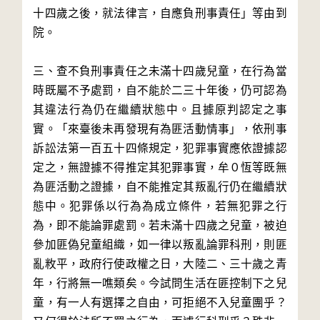
十四歲之後，就法律言，自應負刑事責任」等由到
院。

三、查不負刑事責任之未滿十四歲兒童，在行為當
時既屬不予處罰，自不能於二三十年後，仍可認為
其違法行為仍在繼續狀態中。且據原判認定之事
實。「來臺後未再發現有為匪活動情事」，依刑事
訴訟法第一百五十四條規定，犯罪事實應依證據認
定之，無證據不得推定其犯罪事實，牟０恆等既無
為匪活動之證據，自不能推定其叛亂行仍在繼續狀
態中。犯罪係以行為為成立條件，若無犯罪之行
為，即不能論罪處罰。若未滿十四歲之兒童，被迫
參加匪偽兒童組織，如一律以叛亂論罪科刑，則匪
亂敉平，政府行使政權之日，大陸二、三十歲之青
年，行將無一噍類矣。今試問生活在匪控制下之兒
童，有一人有選擇之自由，可拒絕不入兒童團乎？