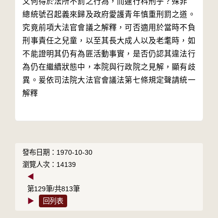
又何得於法所不罰之行為，而遽行科刑乎？殊非　
總統號召起義來歸及政府愛護青年慎重刑罰之道。
究竟前項大法官會議之解釋，可否適用於當時不負
刑事責任之兒童，以至其長大成人以及老耄時，如
不能證明其仍有為匪活動事實，是否仍認其違法行
為仍在繼續狀態中，本院與行政院之見解，顯有歧
異。爰依司法院大法官會議法第七條規定聲請統一
解釋

發布日期：1970-10-30
瀏覽人次：14139
◀
第129筆/共813筆
▶
回列表