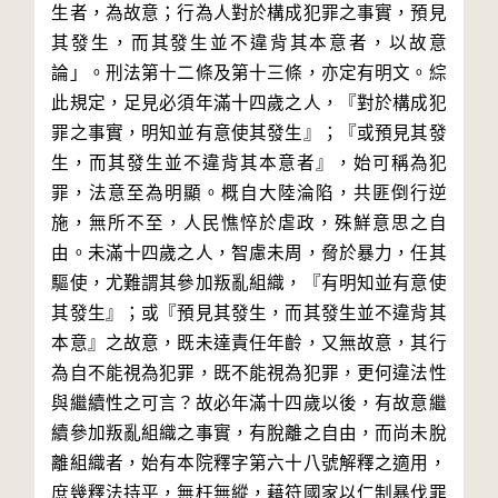
生者，為故意；行為人對於構成犯罪之事實，預見
其發生，而其發生並不違背其本意者，以故意
論」。刑法第十二條及第十三條，亦定有明文。綜
此規定，足見必須年滿十四歲之人，『對於構成犯
罪之事實，明知並有意使其發生』；『或預見其發
生，而其發生並不違背其本意者』，始可稱為犯
罪，法意至為明顯。概自大陸淪陷，共匪倒行逆
施，無所不至，人民憔悴於虐政，殊鮮意思之自
由。未滿十四歲之人，智慮未周，脅於暴力，任其
驅使，尤難謂其參加叛亂組織，『有明知並有意使
其發生』；或『預見其發生，而其發生並不違背其
本意』之故意，既未達責任年齡，又無故意，其行
為自不能視為犯罪，既不能視為犯罪，更何違法性
與繼續性之可言？故必年滿十四歲以後，有故意繼
續參加叛亂組織之事實，有脫離之自由，而尚未脫
離組織者，始有本院釋字第六十八號解釋之適用，
庶幾釋法持平，無枉無縱，藉符國家以仁制暴伐罪