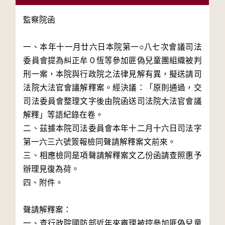
監察院函

一、本年十一月廿六日本院第一○八七次會議司法
委員會提為糾正牟０恆等參加匪偽兒童團組織被判
刑一案，本院與行政院之法律見解有異，擬送請司
法院大法官會議解釋案。經決議：「原則通過，交
司法委員會整理文字後由院函送司法院大法官會議
解釋」等語紀錄在卷。

二、茲據本院司法委員會本年十二月十六日司法字
第一六三六號簽報檢同聲請解釋案文前來。

三、相應檢同是項聲請解釋案文乙份函請查照惠予
辦理見復為荷。

四、附件。

聲請解釋案：

一、查行政院國防部近年來審理被控參加匪偽兒童