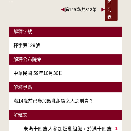
:::
回
◀
第129筆/共813筆
▶
列
表
解釋字號
釋字第129號
解釋公布院令
中華民國 59年10月30日
解釋爭點
滿14歲前已參加叛亂組織之人之刑責？
解釋文
1
　　未滿十四歲人參加叛亂組織，於滿十四歲