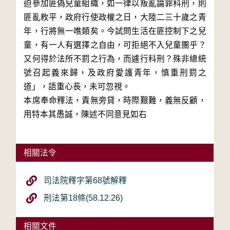
迫參加匪偽兒童組織，如一律以叛亂論罪科刑，則
匪亂敉平，政府行使政權之日，大陸二三十歲之青
年，行將無一噍類矣。今試問生活在匪控制下之兒
童，有一人有選擇之自由，可拒絕不入兒童團乎？
又何得於法所不罰之行為，而遽行科刑？殊非總統
號召起義來歸，及政府愛護青年，慎重刑罰之
道」，語重心長，未可忽視。
本席奉命釋法，責無旁貸，時際艱難，義無反顧，
用特本其愚誠，陳述不同意見如右
相關法令
司法院釋字第68號解釋
刑法第18條(58.12.26)
相關文件