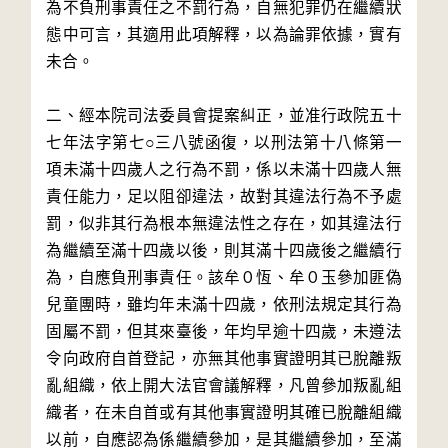
為不負刑事責任之不罰行為，自無犯罪仍在繼續狀
態中可言，其適用此項解釋，以為論罪依據，實有
未合。

二、經本院司法委員會提案糾正，並准行政院五十
七年法字第七○三八號函復，以刑法第十八條第一
項未滿十四歲人之行為不罰，係以未滿十四歲人無
責任能力，足以阻卻違法，故對其違法行為不予處
罰，似非其行為根本無違法性之存在，如其違法行
為繼續至滿十四歲以後，則其滿十四歲後之繼續行
為，自應負刑事責任。該牟０恆、牟０玉參加匪偽
兒童團時，雖均年未滿十四歲，依刑法規定其行為
固屬不罰，但其來臺後，年均早逾十四歲，未遵法
令向政府自首登記，亦無其他事實證明其已脫離叛
亂組織，依上開大法官會議解釋，凡曾參加叛亂組
織者，在未自首或有其他事實證明其確已脫離組織
以前，自應認為係繼續參加，是其繼續參加，至滿