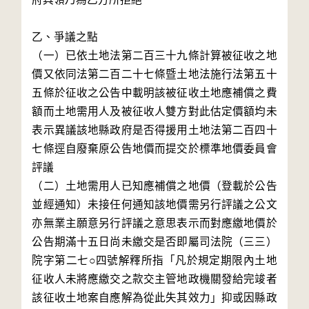
乙、爭議之點

（一）已依土地法第二百三十九條計算被征收之地
價又依同法第二百二十七條暨土地法施行法第五十
五條於征收之公告中載明該被征收土地應補償之費
額而土地需用人及被征收人雙方對此估定價額均未
表示異議該地縣政府是否得援用土地法第二百四十
七條逕自廢棄原公告地價而提交於標準地價委員會
評議

（二）土地需用人已知應補償之地價（登載於公告
並經通知）未接任何通知該地價需另行評議之公文
亦無業主願意另行評議之意思表示而對應繳地價於
公告期滿十五日尚未繳交是否即屬司法院（三三）
院字第二七○四號解釋所指「凡於規定期限內土地
征收人未將應繳交之款交主管地政機關發給完竣者
該征收土地案自應解為從此失其效力」抑或因縣政