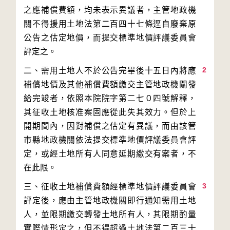
之應補償費額，均未表示異議者，主管地政機
關不得援用土地法第二百四十七條逕自廢棄原
公告之估定地價，而提交標準地價評議委員會
2
二、需用土地人不於公告完畢後十五日內將應
補償地價及其他補償費額繳交主管地政機關發
給完竣者，依照本院院字第二七０四號解釋，
其征收土地核准案固應從此失其效力。但於上
開期間內，因對補償之估定有異議，而由該管
市縣地政機關依法提交標準地價評議委員會評
定，或經土地所有人同意延期繳交有案者，不
3
三、征收土地補償費額經標準地價評議委員會
評定後，應由主管地政機關即行通知需用土地
人，並限期繳交轉發土地所有人，其限期酌量
實際情形定之，但不得超過土地法第二百三十