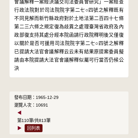
會議解釋一案經決議交司法委員會研究」一案經查
行政法院對於司法院院字第二七○四號之解釋既有
不同見解而新竹縣政府對於土地法第二百四十七條
第二三六條之規定復為歧異之處理臺灣省政府及內
政部復支持其處分經本院函請行政院釋明後又僅復
以關於是否可援用司法院院字第二七○四號之解釋
已提請大法官會議解釋云云未有結果原提案委員擬
請由本院提請大法官會議解釋似屬可行當否仍候公
決
發布日期：1965-12-29
瀏覽人次：10691
◀
第110筆/共813筆
▶
回列表