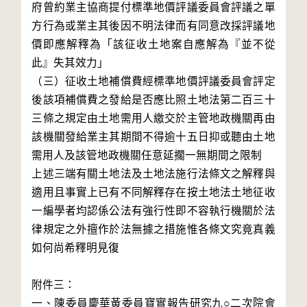
府曾約業主協商提付標準地價評議委員會評議之單
方行為或業主其後因不明法律而有同意改採評議地
價即應解釋為「該征收土地案自應解為『並不從
此』失其效力」

（三）征收土地補償費經標準地價評議委員會評定
後該項補償費之發給是否應比照土地法第二百三十
三條之規定由土地需用人繳交於主管地政機關再由
該機關發給業主其期間不得逾十五日抑或聽由土地
需用人及該管地政機關任意延擱一無期間之限制

上述三端有關土地法及土地法施行法條文之解釋與
適用且事實上已有不同解釋存在按土地法土地征收
一編學者均認係公法有強行性即不容執行機關於法
律規定之外擅作於法無據之措施惟各條文究竟真義
如何尚希釋明見復

附件三：

一、陳委員慶華黃委員寶實報告研究九○二次院會