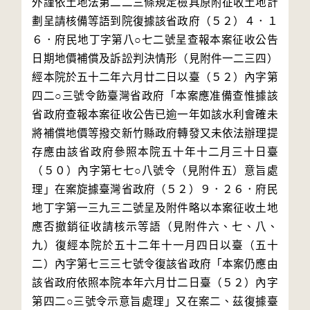
外謹依土地法第二二三條規定檢具原附征收土地計
劃呈請核備等語到院復據該省政府（５２）４．１
６．府民地丁字第八○七二號呈查報本案征收公告
日期地價補償及訴訟判決情形（見附件一二三四）
經本院於五十二年六月廿二日以臺（５２）內字第
四二○三號令飭臺灣省政府「本案應准備查惟據該
省政府查報本案征收公告已逾一年如該水利會確未
將補償地價等撥交新竹縣政府轉發又未依法辦理提
存應由該省政府參照本院五十年十二月三十日臺
（５０）內字第七七○八號令（見附件五）意旨處
理」在案旋據臺灣省政府（５２）９．２６．府民
地丁字第一三九三二號呈及附件略以本案征收土地
應否撤銷征收請核示等語（見附件六、七、八、
九）復經本院於五十二年十一月四日以臺（五十
二）內字第七三三七號令復該省政府「本案仍應由
該省政府依照本院本年六月廿二日臺（５２）內字
第四二○三號令示意旨處理」又在案二、茲復據臺