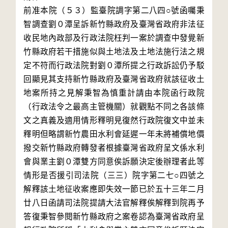
前准本院（５３）監臺院調字第二八四○號函囑秉
智調查劉０潭呈訴新竹縣政府及臺灣省政府非法征
收民地內政部及行政法院枉判一案於調查中發覺新
竹縣政府若干措施似與土地法及土地法施行法之規
定不符而行政法院對劉０潭所提之行政訴訟仍予駁
回顯見其支持新竹縣政府及臺灣省政府就該征收土
地案所持之見解秉智為慎重計請由本院函行政院
（行政法令之最高主管機關）就觀點不同之各該條
文之真義及適用情形釋明見復然行政院復文中並未
釋明但略謂新竹農田水利會延遲一年未將補償地價
撥交新竹縣政府轉發者根據臺灣省政府呈文係水利
會與業主劉０潭雙方同意俟訴願決定後辦理者此等
情形是否援引司法院（三三）院字第二七○四號之
解釋該土地征收案應即失效一節已於五十三年二月
廿八日函請司法院提請大法官解釋俟解釋到院再予
答復秉智參閱新竹縣政府之案卷認為臺灣省政府呈