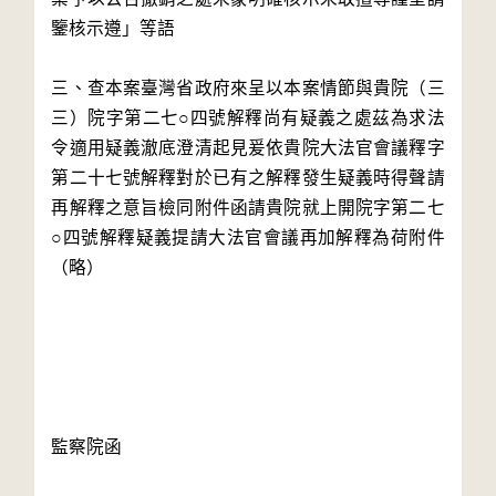
鑒核示遵」等語

三、查本案臺灣省政府來呈以本案情節與貴院（三
三）院字第二七○四號解釋尚有疑義之處茲為求法
令適用疑義澈底澄清起見爰依貴院大法官會議釋字
第二十七號解釋對於已有之解釋發生疑義時得聲請
再解釋之意旨檢同附件函請貴院就上開院字第二七
○四號解釋疑義提請大法官會議再加解釋為荷附件
（略）

監察院函
