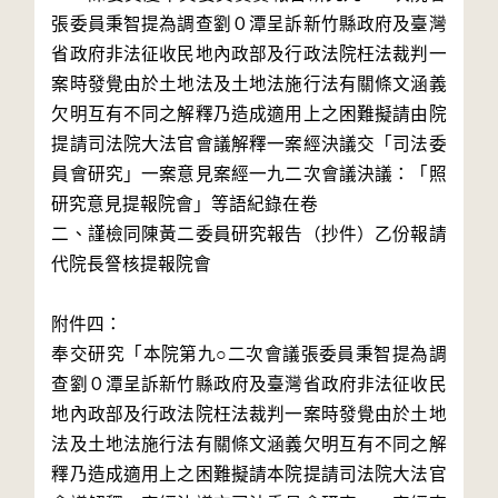
張委員秉智提為調查劉０潭呈訴新竹縣政府及臺灣
省政府非法征收民地內政部及行政法院枉法裁判一
案時發覺由於土地法及土地法施行法有關條文涵義
欠明互有不同之解釋乃造成適用上之困難擬請由院
提請司法院大法官會議解釋一案經決議交「司法委
員會研究」一案意見案經一九二次會議決議：「照
研究意見提報院會」等語紀錄在卷

二、謹檢同陳黃二委員研究報告（抄件）乙份報請
代院長詧核提報院會

附件四：

奉交研究「本院第九○二次會議張委員秉智提為調
查劉０潭呈訴新竹縣政府及臺灣省政府非法征收民
地內政部及行政法院枉法裁判一案時發覺由於土地
法及土地法施行法有關條文涵義欠明互有不同之解
釋乃造成適用上之困難擬請本院提請司法院大法官