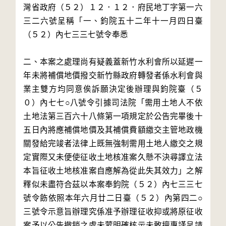
灣省政府（５２）１２．１２．府民地丁字第一六
三二六號呈稱「一、鈞院五十二年十一月四日臺
（５２）內七三三七號令奉悉

二、本案之處理尚有疑義蓋新竹水利會所以延遲一
年未將補償地價撥交新竹縣政府轉發者係水利會與
業主雙方均同意俟訴願決定後辦理與鈞院臺（５
０）內七七○八號令引據司法院「需用土地人不依
土地法第三百六十八條第一項規定於公告完畢後十
五日內將應補償地價及其補償費額繳交主管地政機
關發給完竣者法律上既無強制需用土地人繳交之規
定實際又未便使征收土地核准案久懸不決尋譯立法
本旨征收土地核准案自應解為從此失其效力」之解
釋似未盡符合茲以本案奉鈞院（５２）內七三三七
號令飭依照本年六月廿二日臺（５２）內第四二○
三號令示意旨辦理究係准予辦理征收抑或將原征收
案予以公告撤銷之處未蒙明確核示未敢擅專謹呈請