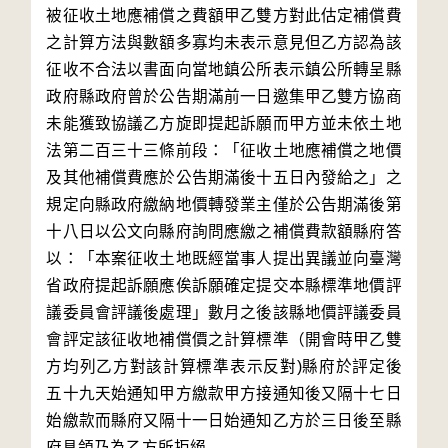
被征收土地應補償之費額甲乙雙方對此估定補償費
之計算方法與數額多寡均未表示意見但乙方認為該
征收不合法以書面向當地鎮公所表示鎮公所轉呈縣
政府縣政府曾於公告期滿前一日邀集甲乙雙方協商
未能獲致協議乙方旋即提起訴願而甲方並未依土地
法第二百三十三條前段：「征收土地應補償之地價
及其他補償費應於公告期滿後十五日內發給之」之
規定向縣政府繳納地價轉發業主僅於公告期滿後第
十八日以公文向縣府詢問應繳之補償費款額縣府答
以：「本案征收土地既經當事人提出異議並向臺灣
省政府提起訴願應俟訴願確定提交本縣標準地價評
議委員會評議後處理」數月之後該縣地價評議委員
會評定該征收地補償價之計算標準（開會時甲乙雙
方均列乙方對該計算標準表示反對)縣府於評定後
五十九天始通知甲方繳款甲方接通知後又隔十七日
始繳款而縣府又隔十一日始通知乙方於三日後至縣
府具領乃為乙方所拒絕
