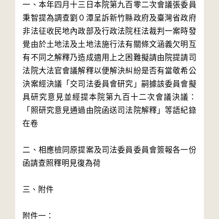
一、本年四月十三日本院第九百零二次會議張委員
秉智提為調查劉０潭呈訴新竹縣政府及臺灣省政府
非法征收民地內政部及行政法院枉法裁判一案時發
覺由於土地法及土地法施行法有關條文涵義欠明互
有不同之解釋乃造成適用上之困難擬請由院提請司
法院大法官會議解釋以便解決糾紛是否有當敬希公
決案經決議「交司法委員會研究」嗣據該委員會擬
具研究意見並經提本院第九百十二次會議決議：
「照研究意見通過由院函送司法院解釋」等語紀錄
在卷

二、相應檢同原提案及司法委員委員會簽報各一份
函請查照釋明見復為荷

三、附件

附件一：
