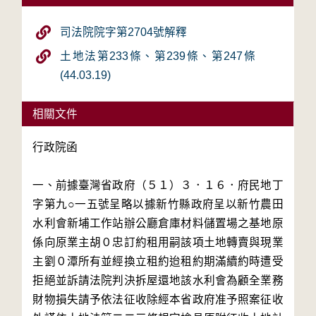
司法院院字第2704號解釋
土地法第233條、第239條、第247條
(44.03.19)
相關文件
行政院函

一、前據臺灣省政府（５１）３．１６．府民地丁
字第九○一五號呈略以據新竹縣政府呈以新竹農田
水利會新埔工作站辦公廳倉庫材料儲置場之基地原
係向原業主胡０忠訂約租用嗣該項土地轉賣與現業
主劉０潭所有並經換立租約迨租約期滿續約時遭受
拒絕並訴請法院判決拆屋還地該水利會為顧全業務
財物損失請予依法征收除經本省政府准予照案征收