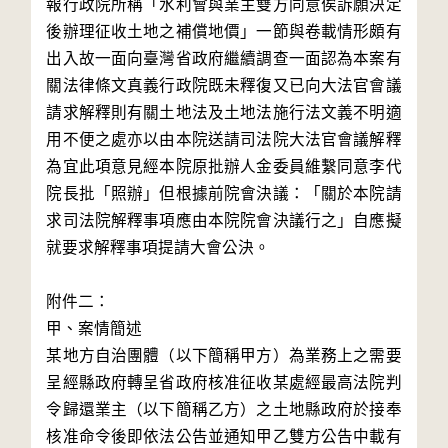
報行政院所稱「水利會與業主雙方同意俟訴願決定
後辦理征收土地之補償地價」一節與卷載情形頗有
出入故一面向臺灣省政府繼續調查一面認為本案有
關法律條文真義行政院既未釋復又已向大法官會議
請求解釋則有關土地法及土地法施行法文義不明適
用不便之處亦以由本院送請司法院大法官會議解釋
為宜此項意見經本院原批辦人金委員維繫同意李代
院長批「照辦」但根據前院會決議：「關於本院請
求司法院解釋事項應由本院院會決議行之」自應擬
就要求解釋事項提請大會公決。

附件二：

甲、案情簡述

某地方自治團體（以下簡稱甲方）為業務上之需要
呈經縣政府轉呈省政府核准征收某處經最高法院判
令歸還業主（以下簡稱乙方）之土地縣政府於接奉
核准命令後即依法公告並通知甲乙雙方公告中載有