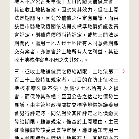
地人不於公告完畢後十五日內繳交補償費者，
其征收土地核准案，固應失其效力，但在上開
法定期間內，因對於補償之估定有異議，而由
該管市縣地政機關依法提交標準地價評議委員
會評定，則補償價額尚待評定，或於上開法定
期間內，需用土地人經土地所有人同意延期繳
交有案者，亦無害於土地所有人之利益，其征
3
三、征收土地補償費之發給期限，土地法第二
百三十三條特加規定者，其目的在防止征收土
地核准案久懸不決，及減少土地所有人之損
害，而保障其私權。至因公告之估定地價發生
異議，由主管地政機關提交標準地價評議委員
會另行評定時，同法對於其所評定之地價繳交
發給期限，雖無規定，惟基於上開理由，主管
征收機關於該委員會評定後，應即通知需用土
地人並限期繳交轉發土地所有人，其期間亦不